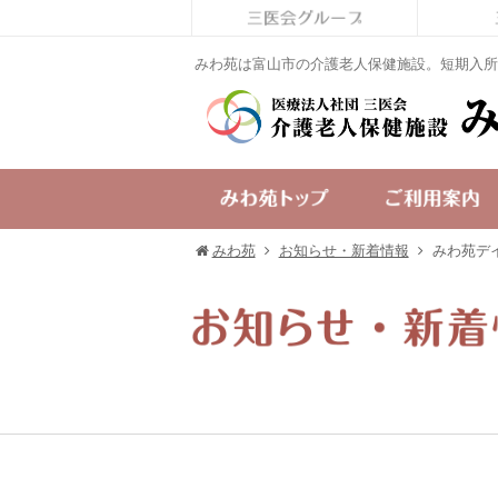
みわ苑は富山市の介護老人保健施設。短期入所
みわ苑
お知らせ・新着情報
みわ苑デ