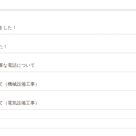
ました！
た！
審な電話について
て（機械設備工事）
て（電気設備工事）